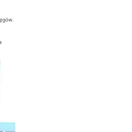
ręgów.
a