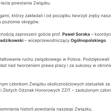
-lecia powstania Związku.
gami, którzy zakładali i od początku tworzyli zręby nas
a poziomie okręgów.
cnością zaproszeni goście prof.
Paweł Soroka
– koordyn
Radzikowski
– wiceprzewodniczący
Ogólnopolskiego
tałtowanie ruchu związkowego w Polsce. Podziękowali
ład nad tworzeniem prawa pracy i za sukcesy w obroni
onym członkom Związku okolicznościowych statuetek za
h i Złotych Odznak Honorowych ZZIT – zasłużonym czło
pomnienia historii powstania naszego Związku,