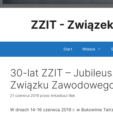
ZZIT - Związe
Start
Władze
S
30-lat ZZIT – Jubile
Związku Zawodowego 
21 czerwca 2019
przez
Arkadiusz Illek
W dniach 14-16 czerwca 2019 r. w Bukowinie Tatrz