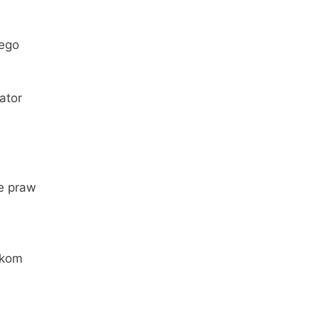
zego
ator
e praw
nkom