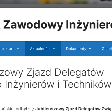
k Zawodowy Inżynier
truktura
Aktualności
Dokumenty
Galer
uszowy Zjazd Delegatów
Inżynierów i Techników
ańskiej odbył się
Jubileuszowy Zjazd Delegatów Zwi